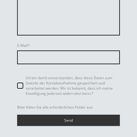
E-Mail
*
Ich bin damit einverstanden, dass diese Daten zum
Zwecke der Kontaktaufnahme gespeichert und
verarbeitet werden. Mir ist bekannt, dass ich meine
Einwilligung jederzeit widerrufen kann.*
Bitte füllen Sie alle erforderlichen Felder aus.
Send